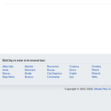
BizCity.ro este si in orasul tau:
Alba Iulia
Bistrita
Bucuresti
Craiova
Oradea
Arad
Botosani
Buzau
Deva
Pitesti
Bacau
Braila
Cluj Napoca
Galati
Ploiesti
Baia Mare
Brasov
Constanta
Iasi
Sibiu
Copyright © 2001-2026,
iMedia Plus 