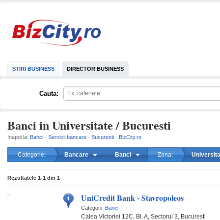
STIRI BUSINESS
DIRECTOR BUSINESS
Cauta:
Banci in Universitate / Bucuresti
Inapoi la:
Banci
·
Servicii bancare
·
Bucuresti
·
BizCity.ro
Categorie:
Bancare
Banci
Zona:
Universit
mareste
Rezultatele
1-1
din
1
UniCredit Bank - Stavropoleos
Categorii:
Banci
Calea Victoriei 12C, Bl. A, Sectorul 3, Bucuresti