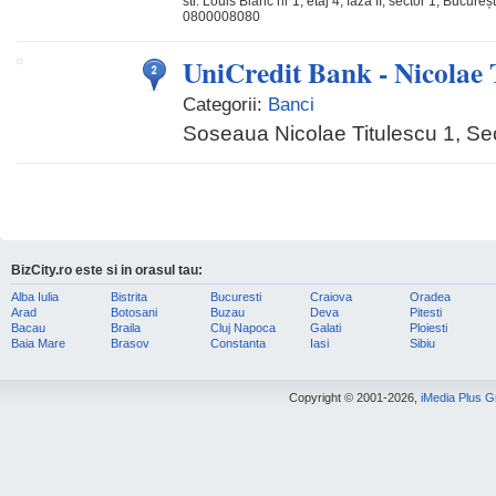
str. Louis Blanc nr 1, etaj 4, faza II, sector 1, Bucureșt
0800008080
UniCredit Bank - Nicolae 
Categorii:
Banci
Soseaua Nicolae Titulescu 1, Sec
BizCity.ro este si in orasul tau:
Alba Iulia
Bistrita
Bucuresti
Craiova
Oradea
Arad
Botosani
Buzau
Deva
Pitesti
Bacau
Braila
Cluj Napoca
Galati
Ploiesti
Baia Mare
Brasov
Constanta
Iasi
Sibiu
Copyright © 2001-2026,
iMedia Plus 