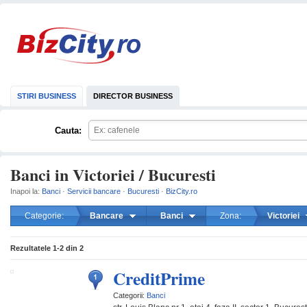
STIRI BUSINESS
DIRECTOR BUSINESS
Cauta:
Banci in Victoriei / Bucuresti
Inapoi la:
Banci
·
Servicii bancare
·
Bucuresti
·
BizCity.ro
Categorie:
Bancare
Banci
Zona:
Victoriei
mareste
Rezultatele
1-2
din
2
CreditPrime
Categorii:
Banci