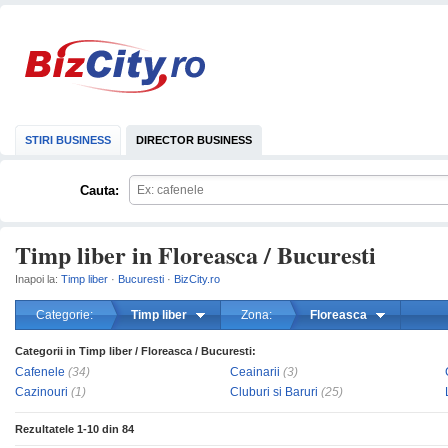
STIRI BUSINESS
DIRECTOR BUSINESS
Cauta:
Timp liber in Floreasca / Bucuresti
Inapoi la:
Timp liber
·
Bucuresti
·
BizCity.ro
Categorie:
Timp liber
Zona:
Floreasca
Categorii in Timp liber / Floreasca / Bucuresti:
mareste
Cafenele
(34)
Ceainarii
(3)
Cazinouri
(1)
Cluburi si Baruri
(25)
Rezultatele
1-10
din
84