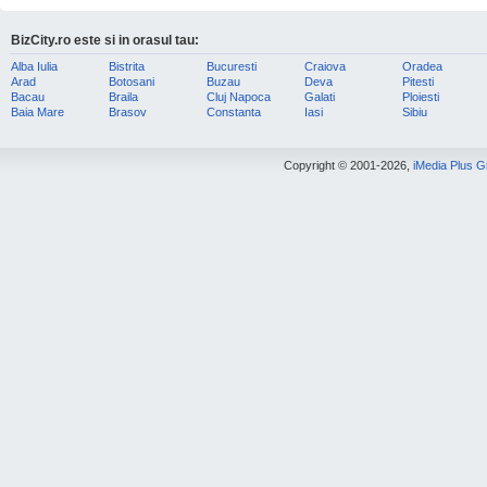
BizCity.ro este si in orasul tau:
Alba Iulia
Bistrita
Bucuresti
Craiova
Oradea
Arad
Botosani
Buzau
Deva
Pitesti
Bacau
Braila
Cluj Napoca
Galati
Ploiesti
Baia Mare
Brasov
Constanta
Iasi
Sibiu
Copyright © 2001-2026,
iMedia Plus 