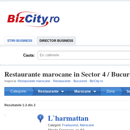
STIRI BUSINESS
DIRECTOR BUSINESS
Cauta:
Restaurante marocane in Sector 4 / Bucur
Inapoi la:
Restaurante marocane
·
Restaurante
·
Bucuresti
·
BizCity.ro
Categorie:
Restaurante
Marocane
Zona:
Se
mareste
Rezultatele
1-2
din
2
L`harmattan
Categorii:
Frantuzesti
,
Marocane