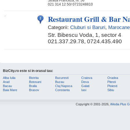
Strada Franceza, nr. 56
021 314 12 50/ 0723248810
Restaurant Grill & Bar Na
Categorii:
Cluburi si Baruri
,
Marocane
Str. Bibescu Voda, 1, sector 4
021.337.29.78, 0724.435.490
BizCity.ro este si in orasul tau:
Alba Iulia
Bistrita
Bucuresti
Craiova
Oradea
Arad
Botosani
Buzau
Deva
Pitesti
Bacau
Braila
Cluj Napoca
Galati
Ploiesti
Baia Mare
Brasov
Constanta
Iasi
Sibiu
Copyright © 2001-2026,
iMedia Plus 