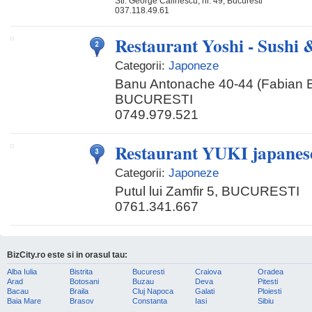
Str. George Calinescu, nr. 49, Bucuresti
037.118.49.61
Restaurant Yoshi - Sushi
Categorii:
Japoneze
Banu Antonache 40-44 (Fabian B
BUCURESTI
0749.979.521
Restaurant YUKI japanes
Categorii:
Japoneze
Putul lui Zamfir 5, BUCURESTI
0761.341.667
BizCity.ro este si in orasul tau:
Alba Iulia
Bistrita
Bucuresti
Craiova
Oradea
Arad
Botosani
Buzau
Deva
Pitesti
Bacau
Braila
Cluj Napoca
Galati
Ploiesti
Baia Mare
Brasov
Constanta
Iasi
Sibiu