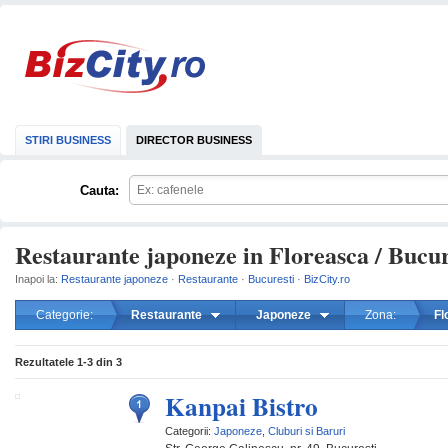
STIRI BUSINESS
DIRECTOR BUSINESS
Cauta:
Restaurante japoneze in Floreasca / Bucur
Inapoi la:
Restaurante japoneze
·
Restaurante
·
Bucuresti
·
BizCity.ro
Categorie:
Restaurante
Japoneze
Zona:
Fl
mareste
Rezultatele
1-3
din
3
Kanpai Bistro
Categorii:
Japoneze
,
Cluburi si Baruri