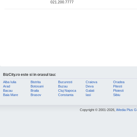
021.200.7777
BizCity.ro este si in orasul tau:
Alba Iulia
Bistrita
Bucuresti
Craiova
Oradea
Arad
Botosani
Buzau
Deva
Pitesti
Bacau
Braila
Cluj Napoca
Galati
Ploiesti
Baia Mare
Brasov
Constanta
Iasi
Sibiu
Copyright © 2001-2026,
iMedia Plus 