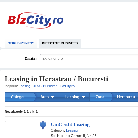
STIRI BUSINESS
DIRECTOR BUSINESS
Cauta:
Leasing in Herastrau / Bucuresti
Inapoi la:
Leasing
·
Auto
·
Bucuresti
·
BizCity.ro
Categorie:
Auto
Leasing
Zona:
Herastrau
mareste
Rezultatele
1-1
din
1
UniCredit Leasing
Categorii:
Leasing
Str. Nicolae Caramfil, Nr. 25