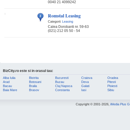
0040 21 4099242
Romstal Leasing
Categorii:
Leasing
Calea Dorobanti nr. 59-63
(021) 212 05 50 - 54
BizCity.ro este si in orasul tau:
Alba Iulia
Bistrita
Bucuresti
Craiova
Oradea
Arad
Botosani
Buzau
Deva
Pitesti
Bacau
Braila
Cluj Napoca
Galati
Ploiesti
Baia Mare
Brasov
Constanta
Iasi
Sibiu
Copyright © 2001-2026,
iMedia Plus 