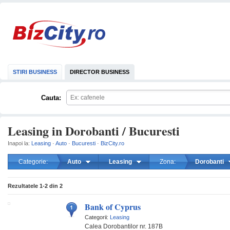
STIRI BUSINESS
DIRECTOR BUSINESS
Cauta:
Leasing in Dorobanti / Bucuresti
Inapoi la:
Leasing
·
Auto
·
Bucuresti
·
BizCity.ro
Categorie:
Auto
Leasing
Zona:
Dorobanti
mareste
Rezultatele
1-2
din
2
Bank of Cyprus
Categorii:
Leasing
Calea Dorobantilor nr. 187B