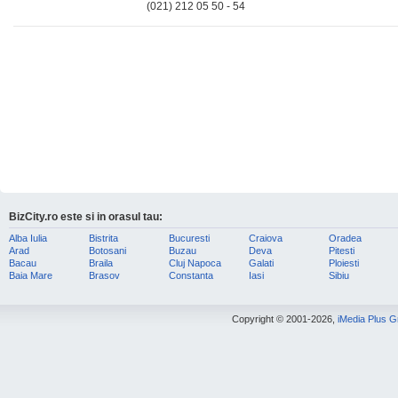
(021) 212 05 50 - 54
BizCity.ro este si in orasul tau:
Alba Iulia
Bistrita
Bucuresti
Craiova
Oradea
Arad
Botosani
Buzau
Deva
Pitesti
Bacau
Braila
Cluj Napoca
Galati
Ploiesti
Baia Mare
Brasov
Constanta
Iasi
Sibiu
Copyright © 2001-2026,
iMedia Plus 