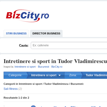
STIRI BUSINESS
DIRECTOR BUSINESS
Cauta:
Intretinere si sport in Tudor Vladimirescu
Inapoi la:
Intretinere si sport
·
Bucuresti
·
BizCity.ro
Categorie:
Intretinere si sport
Zona:
Tudor Vladimir
Categorii in Intretinere si sport / Tudor Vladimirescu / Bucuresti:
mareste
Sali fitness
(2)
Rezultatele
1-2
din
2