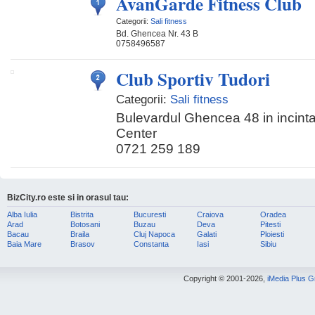
AvanGarde Fitness Club
Categorii:
Sali fitness
Bd. Ghencea Nr. 43 B
0758496587
Club Sportiv Tudori
Categorii:
Sali fitness
Bulevardul Ghencea 48 in incin
Center
0721 259 189
BizCity.ro este si in orasul tau:
Alba Iulia
Bistrita
Bucuresti
Craiova
Oradea
Arad
Botosani
Buzau
Deva
Pitesti
Bacau
Braila
Cluj Napoca
Galati
Ploiesti
Baia Mare
Brasov
Constanta
Iasi
Sibiu
Copyright © 2001-2026,
iMedia Plus 