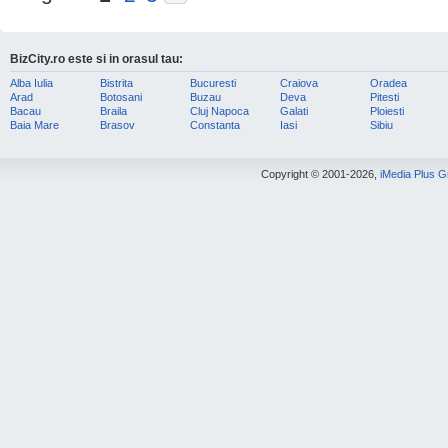
BizCity.ro este si in orasul tau:
Alba Iulia
Bistrita
Bucuresti
Craiova
Oradea
Arad
Botosani
Buzau
Deva
Pitesti
Bacau
Braila
Cluj Napoca
Galati
Ploiesti
Baia Mare
Brasov
Constanta
Iasi
Sibiu
Copyright © 2001-2026,
iMedia Plus 