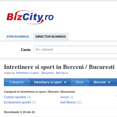
STIRI BUSINESS
DIRECTOR BUSINESS
Cauta:
Intretinere si sport in Berceni / Bucuresti
Inapoi la:
Intretinere si sport
·
Bucuresti
·
BizCity.ro
Categorie:
Intretinere si sport
Zona:
Berceni
Categorii in Intretinere si sport / Berceni / Bucuresti:
mareste
Cluburi sportive
(6)
Jocuri
(3)
Echipament sportiv
(2)
Sali fitness
(11)
Rezultatele
1-10
din
21