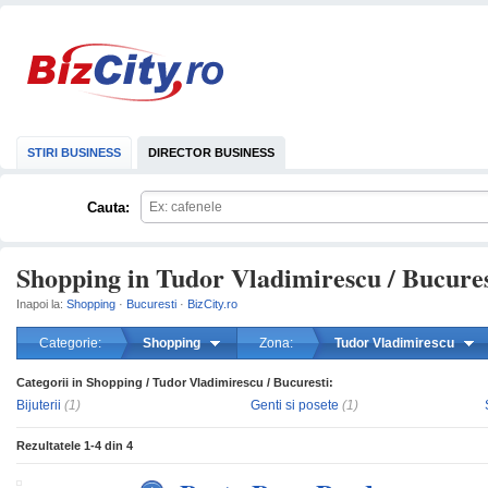
STIRI BUSINESS
DIRECTOR BUSINESS
Cauta:
Shopping in Tudor Vladimirescu / Bucures
Inapoi la:
Shopping
·
Bucuresti
·
BizCity.ro
Categorie:
Shopping
Zona:
Tudor Vladimirescu
Categorii in Shopping / Tudor Vladimirescu / Bucuresti:
mareste
Bijuterii
(1)
Genti si posete
(1)
Rezultatele
1-4
din
4