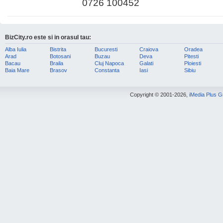
0726 100452
BizCity.ro este si in orasul tau:
Alba Iulia
Bistrita
Bucuresti
Craiova
Oradea
Arad
Botosani
Buzau
Deva
Pitesti
Bacau
Braila
Cluj Napoca
Galati
Ploiesti
Baia Mare
Brasov
Constanta
Iasi
Sibiu
Copyright © 2001-2026,
iMedia Plus 