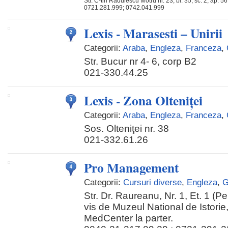
Str. C-tin Radulescu Motru nr. 23, bl. 35, sc. 2, ap. 56
0721.281.999; 0742.041.999
Lexis - Marasesti – Unirii
Categorii:
Araba
,
Engleza
,
Franceza
,
Str. Bucur nr 4- 6, corp B2
021-330.44.25
Lexis - Zona Olteniţei
Categorii:
Araba
,
Engleza
,
Franceza
,
Sos. Olteniţei nr. 38
021-332.61.26
Pro Management
Categorii:
Cursuri diverse
,
Engleza
,
G
Str. Dr. Raureanu, Nr. 1, Et. 1 (Pe
vis de Muzeul National de Istorie,
MedCenter la parter.