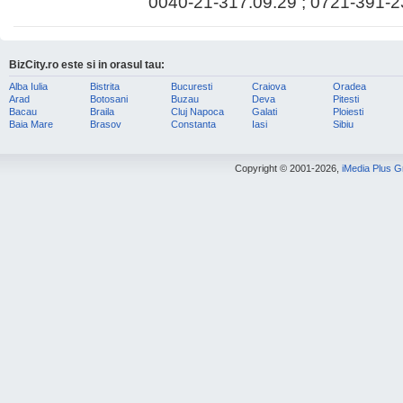
0040-21-317.09.29 ; 0721-391-
BizCity.ro este si in orasul tau:
Alba Iulia
Bistrita
Bucuresti
Craiova
Oradea
Arad
Botosani
Buzau
Deva
Pitesti
Bacau
Braila
Cluj Napoca
Galati
Ploiesti
Baia Mare
Brasov
Constanta
Iasi
Sibiu
Copyright © 2001-2026,
iMedia Plus 