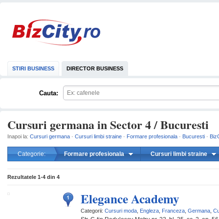
STIRI BUSINESS
DIRECTOR BUSINESS
Cauta:
Cursuri germana in Sector 4 / Bucuresti
Inapoi la:
Cursuri germana
·
Cursuri limbi straine
·
Formare profesionala
·
Bucuresti
·
BizC
Categorie:
Formare profesionala
Cursuri limbi straine
mareste
Rezultatele
1-4
din
4
Elegance Academy
Categorii:
Cursuri moda
,
Engleza
,
Franceza
,
Germana
,
Cu