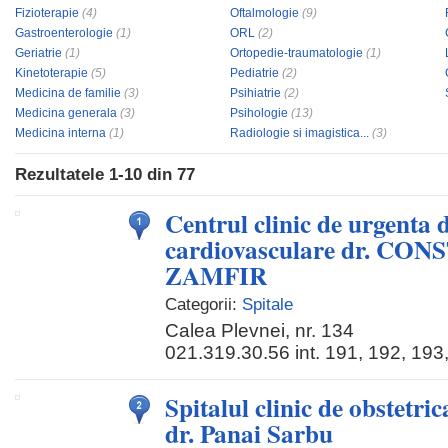
Fizioterapie
(4)
Oftalmologie
(9)
Gastroenterologie
(1)
ORL
(2)
Geriatrie
(1)
Ortopedie-traumatologie
(1)
Kinetoterapie
(5)
Pediatrie
(2)
Medicina de familie
(3)
Psihiatrie
(2)
Medicina generala
(3)
Psihologie
(13)
Medicina interna
(1)
Radiologie si imagistica...
(3)
Rezultatele
1-10
din
77
Centrul clinic de urgenta d
cardiovasculare dr. CO
ZAMFIR
Categorii:
Spitale
Calea Plevnei, nr. 134
021.319.30.56 int. 191, 192, 193
Spitalul clinic de obstetri
dr. Panai Sarbu