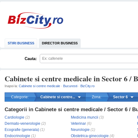
STIRI BUSINESS
DIRECTOR BUSINESS
Cauta:
Cabinete si centre medicale in Sector 6 / 
Inapoi la:
Cabinete si centre medicale
·
Bucuresti
·
BizCity.ro
Categorie:
Cabinete si centre...
Zona:
Sector 6
Categorii in Cabinete si centre medicale / Sector 6 / B
mareste
Cardiologie
(2)
Medicina muncii
(3)
Dermato-venerologie
(2)
Veterinar
(6)
Ecografie (generala)
(1)
Neurologie
(1)
Endocrinologie
(1)
Obstetrica-ginecologie
(4)