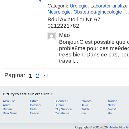
Categorii:
Urologie
,
Laborator analize
Neurologie
,
Obstetrica-ginecologie
,
..
Bdul Aviatorilor Nr. 67
0212221782
Mao
Bonjour,C est possible que 
proble8me pour ces me9deci
tre8s bien. Dans ce cas, pour
travail...
Pagina:
1
2
BizCity.ro este si in orasul tau:
Alba Iulia
Bistrita
Bucuresti
Craiova
Oradea
Arad
Botosani
Buzau
Deva
Pitesti
Bacau
Braila
Cluj Napoca
Galati
Ploiesti
Baia Mare
Brasov
Constanta
Iasi
Sibiu
Copyright © 2001-2026,
iMedia Plus 