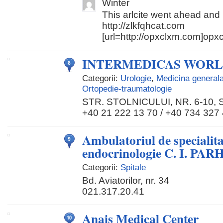
Winter
This arlcite went ahead an
http://zlkfqhcat.com
[url=http://opxclxm.com]opxcl
INTERMEDICAS WOR
Categorii:
Urologie
,
Medicina general
Ortopedie-traumatologie
STR. STOLNICULUI, NR. 6-10,
+40 21 222 13 70 / +40 734 327
Ambulatoriul de specialitat
endocrinologie C. I. PA
Categorii:
Spitale
Bd. Aviatorilor, nr. 34
021.317.20.41
Anais Medical Center