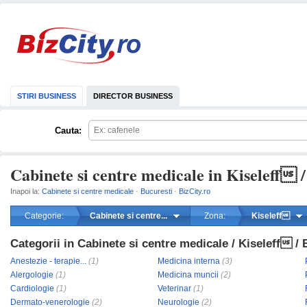
STIRI BUSINESS
DIRECTOR BUSINESS
Cauta:
Cabinete si centre medicale in Kiseleff /
Inapoi la:
Cabinete si centre medicale
·
Bucuresti
·
BizCity.ro
Categorie:
Cabinete si centre...
Zona:
Kiseleff
Categorii in Cabinete si centre medicale / Kiseleff / 
mareste
Anestezie - terapie...
(1)
Medicina interna
(3)
Alergologie
(1)
Medicina muncii
(2)
Cardiologie
(1)
Veterinar
(1)
Dermato-venerologie
(2)
Neurologie
(2)