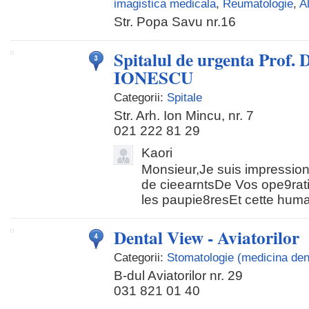
imagistica medicala
,
Reumatologie
,
A
Str. Popa Savu nr.16
Spitalul de urgenta Prof.
IONESCU
Categorii:
Spitale
Str. Arh. Ion Mincu, nr. 7
021 222 81 29
Kaori
Monsieur,Je suis impression
de cieearntsDe Vos ope9ratio
les paupie8resEt cette human
Dental View - Aviatorilor
Categorii:
Stomatologie (medicina den
B-dul Aviatorilor nr. 29
031 821 01 40