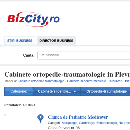
STIRI BUSINESS
DIRECTOR BUSINESS
Cauta:
Cabinete ortopedie-traumatologie in Plev
Inapoi la:
Cabinete ortopedie-traumatologie
·
Cabinete si centre medicale
·
Bucuresti
·
Biz
Categorie:
Cabinete si centre...
Ortopedie-traumatologie
mareste
Rezultatele
1-1
din
1
Clinica de Pediatrie Medicover
Categorii:
Alergologie
,
Cardiologie
,
Endocrinologie
,
Neurolo
Calea Plevnei nr. 96