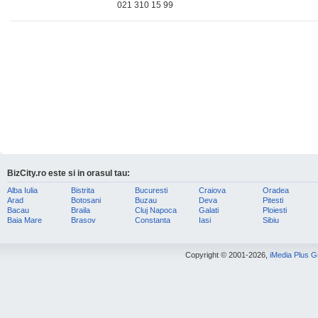
021 310 15 99
BizCity.ro este si in orasul tau:
Alba Iulia
Bistrita
Bucuresti
Craiova
Oradea
Arad
Botosani
Buzau
Deva
Pitesti
Bacau
Braila
Cluj Napoca
Galati
Ploiesti
Baia Mare
Brasov
Constanta
Iasi
Sibiu
Copyright © 2001-2026,
iMedia Plus 