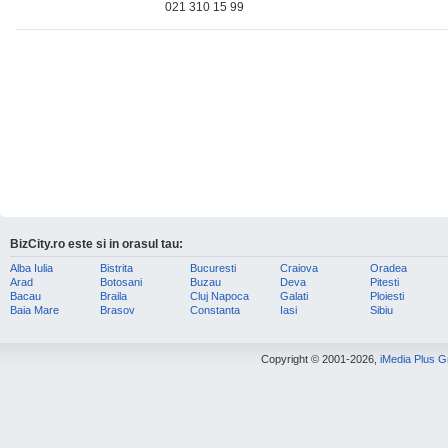
021 310 15 99
BizCity.ro este si in orasul tau:
Alba Iulia
Bistrita
Bucuresti
Craiova
Oradea
Arad
Botosani
Buzau
Deva
Pitesti
Bacau
Braila
Cluj Napoca
Galati
Ploiesti
Baia Mare
Brasov
Constanta
Iasi
Sibiu
Copyright © 2001-2026,
iMedia Plus 