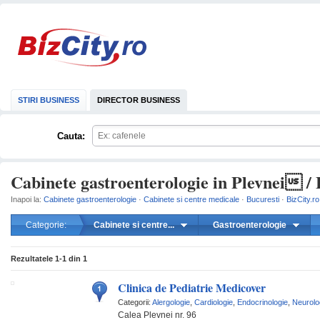
STIRI BUSINESS
DIRECTOR BUSINESS
Cauta:
Cabinete gastroenterologie in Plevnei / 
Inapoi la:
Cabinete gastroenterologie
·
Cabinete si centre medicale
·
Bucuresti
·
BizCity.ro
Categorie:
Cabinete si centre...
Gastroenterologie
mareste
Rezultatele
1-1
din
1
Clinica de Pediatrie Medicover
Categorii:
Alergologie
,
Cardiologie
,
Endocrinologie
,
Neurolo
Calea Plevnei nr. 96