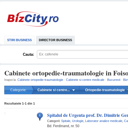
STIRI BUSINESS
DIRECTOR BUSINESS
Cauta:
Cabinete ortopedie-traumatologie in Foiso
Inapoi la:
Cabinete ortopedie-traumatologie
·
Cabinete si centre medicale
·
Bucuresti
·
Biz
Categorie:
Cabinete si centre...
Ortopedie-traumatologie
mareste
Rezultatele
1-1
din
1
Spitalul de Urgenta prof. Dr. Dimitrie Ge
Categorii:
Spitale
,
Urologie
,
Laborator analize medicale
,
Ca
Bd. Ferdinand, nr. 50