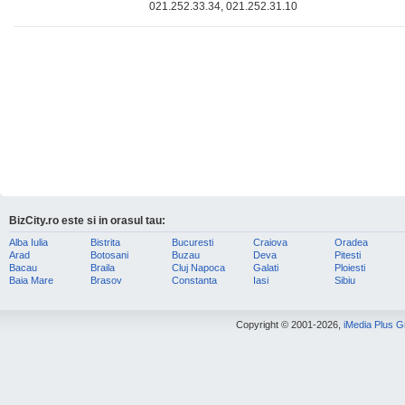
021.252.33.34, 021.252.31.10
BizCity.ro este si in orasul tau:
Alba Iulia
Bistrita
Bucuresti
Craiova
Oradea
Arad
Botosani
Buzau
Deva
Pitesti
Bacau
Braila
Cluj Napoca
Galati
Ploiesti
Baia Mare
Brasov
Constanta
Iasi
Sibiu
Copyright © 2001-2026,
iMedia Plus 