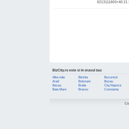
0213111603+40 21 3
BizCity.ro este si in orasul tau:
Alba Iulia
Bistrita
Bucuresti
Arad
Botosani
Buzau
Bacau
Braila
Cluj Napoca
Baia Mare
Brasov
Constanta
Co