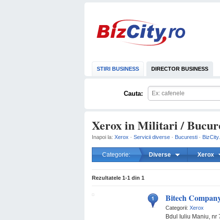
STIRI BUSINESS
DIRECTOR BUSINESS
Cauta:
Xerox in Militari / Bucur
Inapoi la:
Xerox
·
Servicii diverse
·
Bucuresti
·
BizCity
Categorie:
Diverse
Xerox
Rezultatele
1-1
din
1
Bitech Compan
Categorii:
Xerox
Bdul Iuliu Maniu, nr 