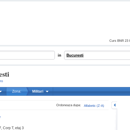
Curs BNR 23 I
in
Bucuresti
esti
.ro
Zona:
Militari
mareste
Ordoneaza dupa:
Alfabetic (Z-A)
y
7, Corp T, etaj 3