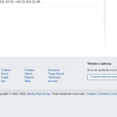
11.16.03, +40 31 402.21.96
Trimite o adresa
Craiova
Oradea
Suceava
Ai un loc preferat si nu 
Deva
Pitesti
Targu Mures
Propune adresa nou
Galati
Ploiesti
Timisoara
Iasi
Sibiu
alt oras...
pyright © 2001-2026,
iMedia Plus Group
. Toate drepturile rezervate.
Contact
|
Termeni si cond