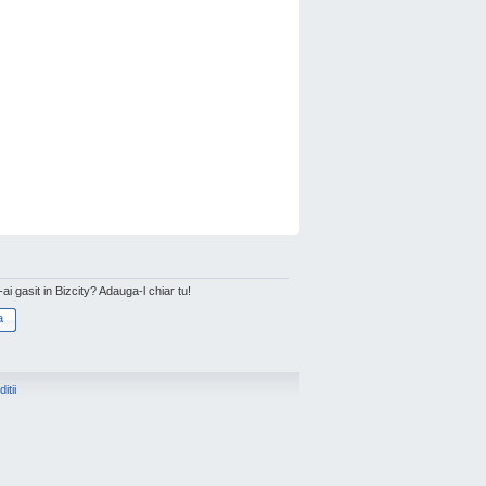
l-ai gasit in Bizcity? Adauga-l chiar tu!
a
itii