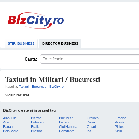
STIRI BUSINESS
DIRECTOR BUSINESS
Cauta:
Taxiuri in Militari / Bucuresti
Inapoi la:
Taxiuri
·
Bucuresti
·
BizCity.ro
Niciun rezultat
BizCity.ro este si in orasul tau:
Alba Iulia
Bistrita
Bucuresti
Craiova
Oradea
Arad
Botosani
Buzau
Deva
Pitesti
Bacau
Braila
Cluj Napoca
Galati
Ploiesti
Baia Mare
Brasov
Constanta
Iasi
Sibiu