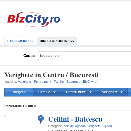
STIRI BUSINESS
DIRECTOR BUSINESS
Cauta:
Verighete in Centru / Bucuresti
Inapoi la:
Verighete
·
Pentru nunti
·
Familie
·
Bucuresti
·
BizCity.ro
Categorie:
Familie
Pentru nunti
Verighete
mareste
Rezultatele
1-9
din
9
Cellini - Balcescu
Categorii:
Inele de logodna
,
Verighete
,
Bijuterii