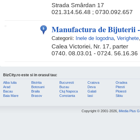
Strada Smârdan 17
021.314.56.48 ; 0730.092.657
Manufactura de Bijuterii 
Categorii:
Inele de logodna
,
Verighete
Calea Victoriei, Nr. 17, parter
0740. 08.03.01 - 0724. 56.16.36
BizCity.ro este si in orasul tau:
Alba Iulia
Bistrita
Bucuresti
Craiova
Oradea
Arad
Botosani
Buzau
Deva
Pitesti
Bacau
Braila
Cluj Napoca
Galati
Ploiesti
Baia Mare
Brasov
Constanta
Iasi
Sibiu
Copyright © 2001-2026,
iMedia Plus 