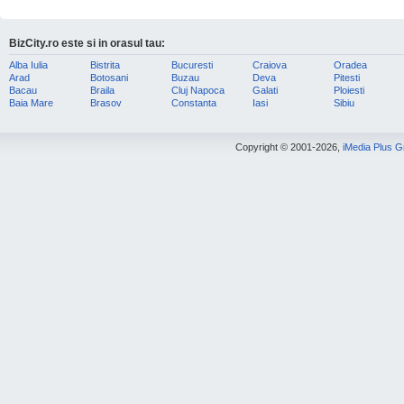
BizCity.ro este si in orasul tau:
Alba Iulia
Bistrita
Bucuresti
Craiova
Oradea
Arad
Botosani
Buzau
Deva
Pitesti
Bacau
Braila
Cluj Napoca
Galati
Ploiesti
Baia Mare
Brasov
Constanta
Iasi
Sibiu
Copyright © 2001-2026,
iMedia Plus 