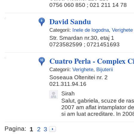
0756 060 850 ; 021 211 14 78
David Sandu
Categorii:
Inele de logodna
,
Verighete
Str. Smardan nr.30, etaj 1
0723582599 ; 0721451693
Cuatro Perla - Complex C
Categorii:
Verighete
,
Bijuterii
Soseaua Oltenitei nr. 2
021.311.94.16
Sirah
Salut, gabriela, scuze de ras
2007 am aflat intamplator d
si am luat acreditare. In 200
Pagina:
1
2
3