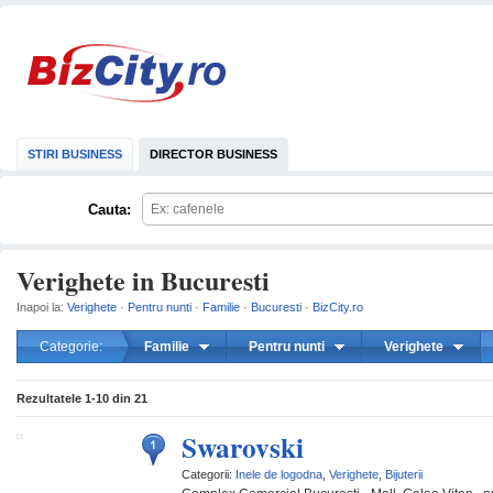
STIRI BUSINESS
DIRECTOR BUSINESS
Cauta:
Verighete in Bucuresti
Inapoi la:
Verighete
·
Pentru nunti
·
Familie
·
Bucuresti
·
BizCity.ro
Categorie:
Familie
Pentru nunti
Verighete
mareste
Rezultatele
1-10
din
21
Swarovski
Categorii:
Inele de logodna
,
Verighete
,
Bijuterii