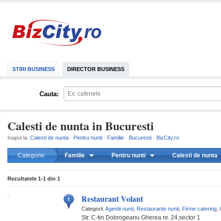
STIRI BUSINESS
DIRECTOR BUSINESS
Cauta:
Calesti de nunta in Bucuresti
Inapoi la:
Calesti de nunta
·
Pentru nunti
·
Familie
·
Bucuresti
·
BizCity.ro
Categorie:
Familie
Pentru nunti
Calesti de nunta
mareste
Rezultatele
1-1
din
1
Restaurant Volant
Categorii:
Agentii nunti
,
Restaurante nunti
,
Firme catering
,
Str. C-tin Dobrogeanu Gherea nr. 24,sector 1