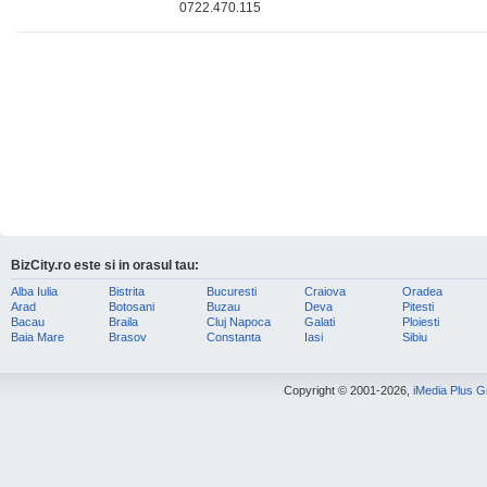
0722.470.115
BizCity.ro este si in orasul tau:
Alba Iulia
Bistrita
Bucuresti
Craiova
Oradea
Arad
Botosani
Buzau
Deva
Pitesti
Bacau
Braila
Cluj Napoca
Galati
Ploiesti
Baia Mare
Brasov
Constanta
Iasi
Sibiu
Copyright © 2001-2026,
iMedia Plus 