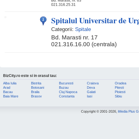
Bd. Marasti, nr. 63
021.316.25.31
Spitalul Universitar de U
Categorii:
Spitale
Bd. Marasti nr. 17
021.316.16.00 (centrala)
BizCity.ro este si in orasul tau:
Alba Iulia
Bistrita
Bucuresti
Craiova
Oradea
Arad
Botosani
Buzau
Deva
Pitesti
Bacau
Braila
Cluj Napoca
Galati
Ploiesti
Baia Mare
Brasov
Constanta
Iasi
Sibiu
Copyright © 2001-2026,
iMedia Plus 