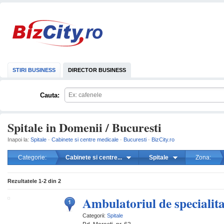
STIRI BUSINESS
DIRECTOR BUSINESS
Cauta:
Spitale in Domenii / Bucuresti
Inapoi la:
Spitale
·
Cabinete si centre medicale
·
Bucuresti
·
BizCity.ro
Categorie:
Cabinete si centre...
Spitale
Zona:
mareste
Rezultatele
1-2
din
2
Ambulatoriul de specialitat
Categorii:
Spitale