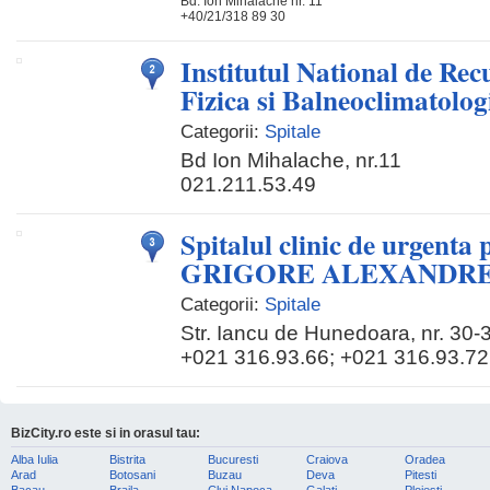
Bd. Ion Mihalache nr. 11
+40/21/318 89 30
Institutul National de Re
Fizica si Balneoclimatolog
Categorii:
Spitale
Bd Ion Mihalache, nr.11
021.211.53.49
Spitalul clinic de urgenta 
GRIGORE ALEXANDR
Categorii:
Spitale
Str. Iancu de Hunedoara, nr. 30-
+021 316.93.66; +021 316.93.72
BizCity.ro este si in orasul tau:
Alba Iulia
Bistrita
Bucuresti
Craiova
Oradea
Arad
Botosani
Buzau
Deva
Pitesti