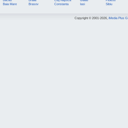
Bacau
Braila
Cluj Napoca
Galati
Ploiesti
Baia Mare
Brasov
Constanta
Iasi
Sibiu
Copyright © 2001-2026,
iMedia Plus 