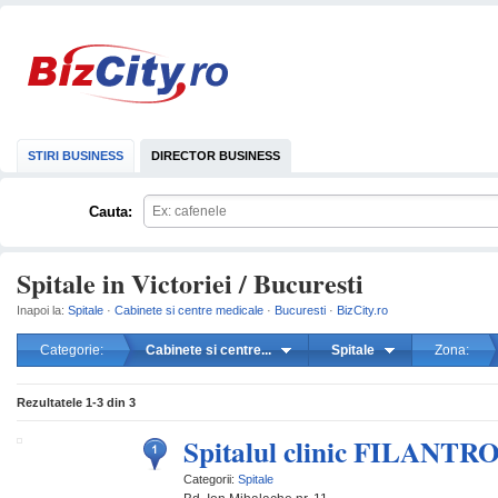
STIRI BUSINESS
DIRECTOR BUSINESS
Cauta:
Spitale in Victoriei / Bucuresti
Inapoi la:
Spitale
·
Cabinete si centre medicale
·
Bucuresti
·
BizCity.ro
Categorie:
Cabinete si centre...
Spitale
Zona:
mareste
Rezultatele
1-3
din
3
Spitalul clinic FILANTR
Categorii:
Spitale