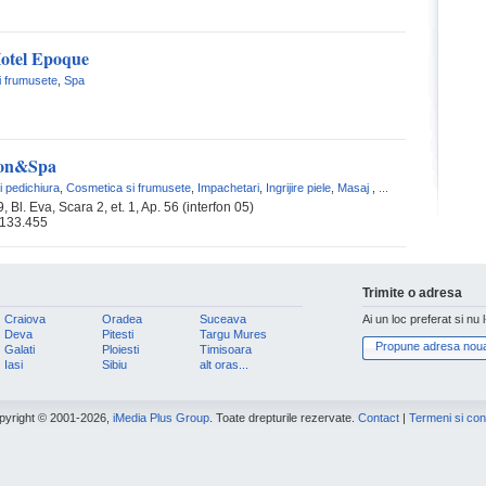
otel Epoque
i frumusete
,
Spa
lon&Spa
i pedichiura
,
Cosmetica si frumusete
,
Impachetari
,
Ingrijire piele
,
Masaj
,
...
, Bl. Eva, Scara 2, et. 1, Ap. 56 (interfon 05)
.133.455
Trimite o adresa
Craiova
Oradea
Suceava
Ai un loc preferat si nu 
Deva
Pitesti
Targu Mures
Propune adresa nou
Galati
Ploiesti
Timisoara
Iasi
Sibiu
alt oras...
pyright © 2001-2026,
iMedia Plus Group
. Toate drepturile rezervate.
Contact
|
Termeni si cond