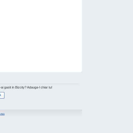
l-ai gasit in Bizcity? Adauga-l chiar tu!
a
itii