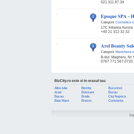
021.311.87.34
Epoque SPA - H
Categorii:
Cosmetica s
17C Intrarea Aurora
+40 21 312 32 32
Arel Beauty Sa
Categorii:
Manichiura s
B-dul. Magheru, Nr. 9
0767.771.567,0720
BizCity.ro este si in orasul tau:
Alba Iulia
Bistrita
Bucuresti
Arad
Botosani
Buzau
Bacau
Braila
Cluj Napoca
Baia Mare
Brasov
Constanta
Co