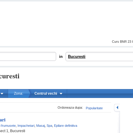
Curs BNR 23 I
in
Bucuresti
curesti
Zona:
Centrul vechi
mareste
Ordoneaza dupa:
Popularitate
ari
i frumusete
,
Impachetari
,
Masaj
,
Spa
,
Epilare definitiva
sect 1, Bucuresti