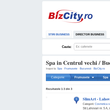
STIRI BUSINESS
DIRECTOR BUSINESS
Cauta:
Spa in Centrul vechi / Bu
Inapoi la:
Spa
·
Frumusete
·
Bucuresti
·
BizCity.ro
Categorie:
Frumusete
Spa
Rezultatele
1-3
din
3
SlimArt - Lahov
Categorii:
Cosmetica s
Str.Lahovari nr. 5 A, 