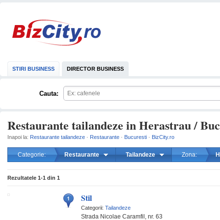
STIRI BUSINESS
DIRECTOR BUSINESS
Cauta:
Restaurante tailandeze in Herastrau / Buc
Inapoi la:
Restaurante tailandeze
·
Restaurante
·
Bucuresti
·
BizCity.ro
Categorie:
Restaurante
Tailandeze
Zona:
H
mareste
Rezultatele
1-1
din
1
Stil
Categorii:
Tailandeze
Strada Nicolae Caramfil, nr. 63