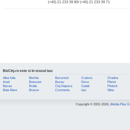
(+40) 21 233 39 90/ (+40) 21 233 39 71
BizCity.ro este si in orasul tau:
Alba Iulia
Bistrita
Bucuresti
Craiova
Oradea
Arad
Botosani
Buzau
Deva
Pitesti
Bacau
Braila
Cluj Napoca
Galati
Ploiesti
Baia Mare
Brasov
Constanta
Iasi
Sibiu
Copyright © 2001-2026,
iMedia Plus 