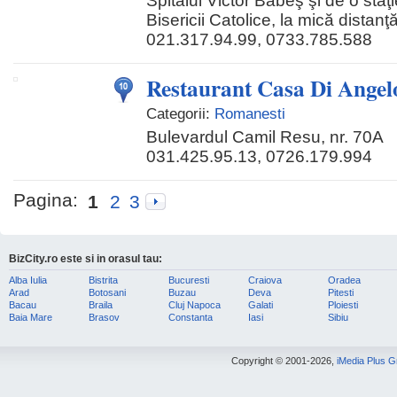
Spitalul Victor Babeş şi de o staţi
Bisericii Catolice, la mică distan
021.317.94.99, 0733.785.588
Restaurant Casa Di Angel
Categorii:
Romanesti
Bulevardul Camil Resu, nr. 70A
031.425.95.13, 0726.179.994
Pagina:
1
2
3
BizCity.ro este si in orasul tau:
Alba Iulia
Bistrita
Bucuresti
Craiova
Oradea
Arad
Botosani
Buzau
Deva
Pitesti
Bacau
Braila
Cluj Napoca
Galati
Ploiesti
Baia Mare
Brasov
Constanta
Iasi
Sibiu
Copyright © 2001-2026,
iMedia Plus 