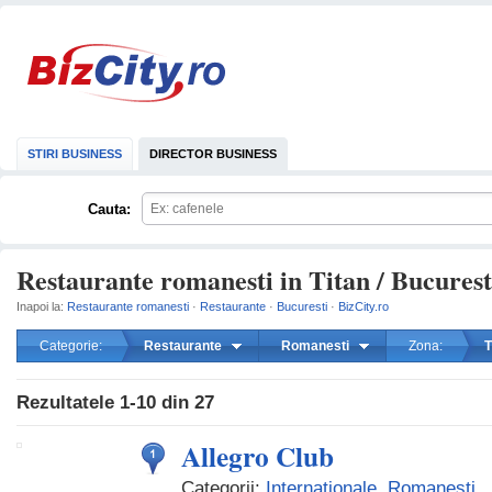
STIRI BUSINESS
DIRECTOR BUSINESS
Cauta:
Restaurante romanesti in Titan / Bucurest
Inapoi la:
Restaurante romanesti
·
Restaurante
·
Bucuresti
·
BizCity.ro
Categorie:
Restaurante
Romanesti
Zona:
T
mareste
Rezultatele
1-10
din
27
Allegro Club
Categorii:
Internationale
,
Romanesti