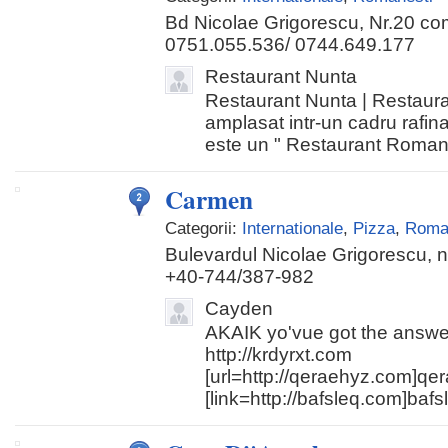
Bd Nicolae Grigorescu, Nr.20 c
0751.055.536/ 0744.649.177
Restaurant Nunta
Restaurant Nunta | Restaura
amplasat intr-un cadru rafinat
este un " Restaurant Romantic
Carmen
Categorii:
Internationale
,
Pizza
,
Roma
Bulevardul Nicolae Grigorescu, nr
+40-744/387-982
Cayden
AKAIK yo'vue got the answer
http://krdyrxt.com
[url=http://qeraehyz.com]qer
[link=http://bafsleq.com]bafsl