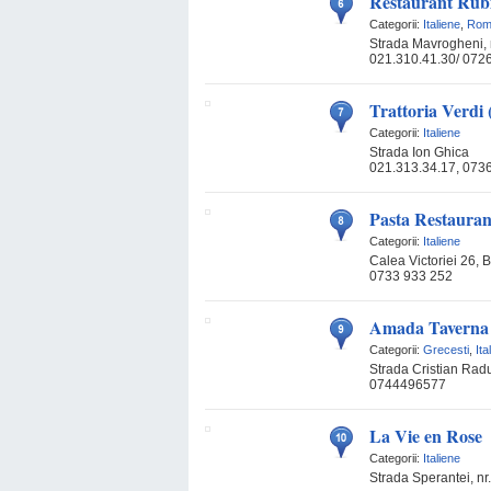
Restaurant Rub
Categorii:
Italiene
,
Rom
Strada Mavrogheni, nr.
021.310.41.30/ 072
Trattoria Verdi 
Categorii:
Italiene
Strada Ion Ghica
021.313.34.17, 073
Pasta Restauran
Categorii:
Italiene
Calea Victoriei 26, 
0733 933 252
Amada Taverna
Categorii:
Grecesti
,
Ita
Strada Cristian Radu,
0744496577
La Vie en Rose
Categorii:
Italiene
Strada Sperantei, nr.