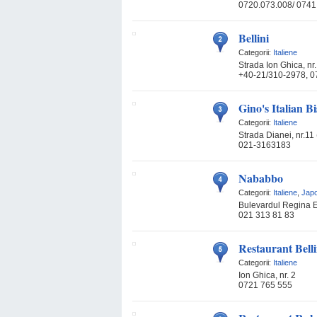
0720.073.008/ 0741
Bellini
Categorii:
Italiene
Strada Ion Ghica, nr.
+40-21/310-2978, 0
Gino's Italian Bi
Categorii:
Italiene
Strada Dianei, nr.11 
021-3163183
Nababbo
Categorii:
Italiene
,
Jap
Bulevardul Regina El
021 313 81 83
Restaurant Belli
Categorii:
Italiene
Ion Ghica, nr. 2
0721 765 555