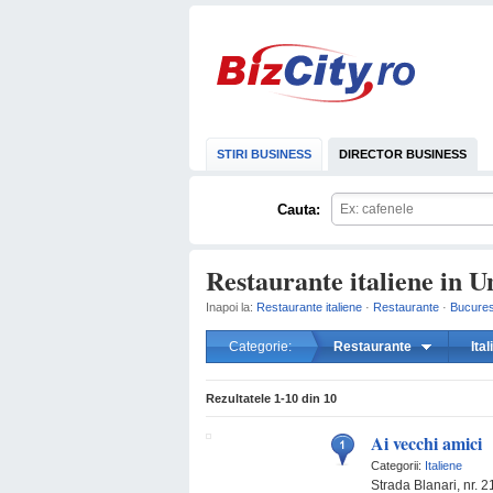
STIRI BUSINESS
DIRECTOR BUSINESS
Cauta:
Restaurante italiene in Un
Inapoi la:
Restaurante italiene
·
Restaurante
·
Bucures
Categorie:
Restaurante
Ita
Rezultatele
1-10
din
10
Ai vecchi amici
Categorii:
Italiene
Strada Blanari, nr. 2