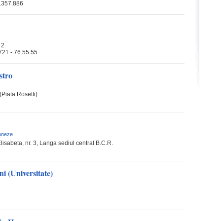
.357.886
 2
721 - 76.55.55
stro
(Piata Rosetti)
oneze
isabeta, nr. 3, Langa sediul central B.C.R.
ni (Universitate)