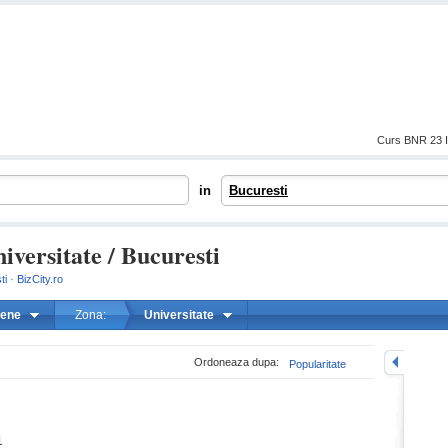
Curs BNR 23 I
in
Bucuresti
iversitate / Bucuresti
ti
·
BizCity.ro
liene
Zona:
Universitate
mareste
Ordoneaza dupa:
Popularitate
1