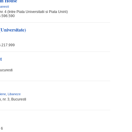
in House
anesti
 4 (Intre Piata Universitatii si Piata Unirii)
6.596.590
(Universitate)
6.217.999
t
Bucuresti
liene
,
Libaneze
 nr. 3, Bucuresti
 6