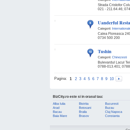
Strada Cristofor Col
021 - 211.64.46; 074
Uanderful Rest
Categorii:
International
Calea Floreasca 24
0734 500 200
Tushin
Categorii:
Chinezesti
Bulevardul Lacul Tei,
0788-013.401; 0788
Pagina:
1
2
3
4
5
6
7
8
9
10
BizCity.ro este si in orasul tau:
Alba Iulia
Bistrita
Bucuresti
Arad
Botosani
Buzau
Bacau
Braila
Cluj Napoca
Baia Mare
Brasov
Constanta