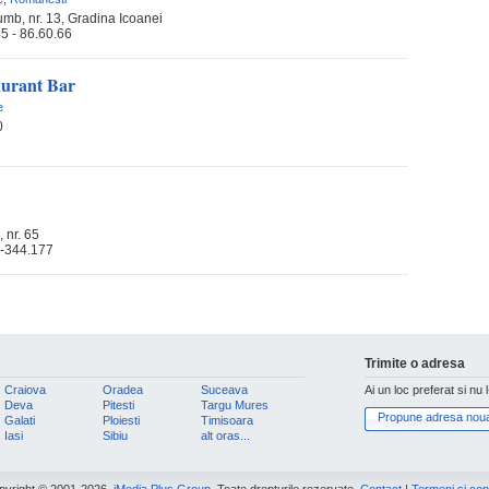
umb, nr. 13, Gradina Icoanei
5 - 86.60.66
aurant Bar
e
0
 nr. 65
-344.177
Trimite o adresa
Craiova
Oradea
Suceava
Ai un loc preferat si nu 
Deva
Pitesti
Targu Mures
Propune adresa nou
Galati
Ploiesti
Timisoara
Iasi
Sibiu
alt oras...