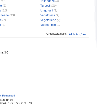
(76)
Tailandeze
(3)
ze
(2)
Turcesti
(10)
e
(11)
Unguresti
(3)
aneene
(13)
Vanatoresti
(1)
ne
(7)
Vegetariene
(2)
e
(3)
Vietnameze
(2)
Ordoneaza dupa:
Alfabetic (Z-A)
nr. 3-5
e
,
Romanesti
asa, nr. 97
3.044.708/ 0722.269.873