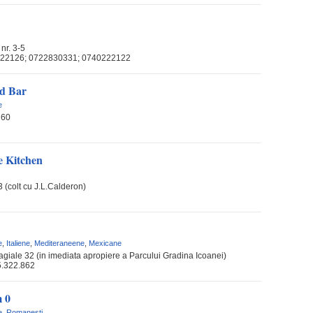
nr. 3-5
22126; 0722830331; 0740222122
od Bar
e
 60
e Kitchen
23 (colt cu J.L.Calderon)
e
,
Italiene
,
Mediteraneene
,
Mexicane
giale 32 (in imediata apropiere a Parcului Gradina Icoanei)
5.322.862
 0
e
,
Romanesti