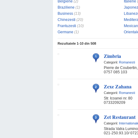
Belgiene
(2)
Italiene
Braziliene
(1)
Japone
Business
(13)
Libanez
Chinezesti
(20)
Mediter
Frantuzesti
(10)
Mexica
Germane
(1)
Oriental
Rezultatele
1-10
din
508
Zimbria
Categorii:
Romanesti
Pierre de Coubertin, 
0757 085 103
Zexe Zahana
Categorii:
Romanesti
Str. Icoanei nr. 80
0733209209
Zet Restaurant
Categorii:
International
Strada Vatra Lumino
021-250.93.10/ 072