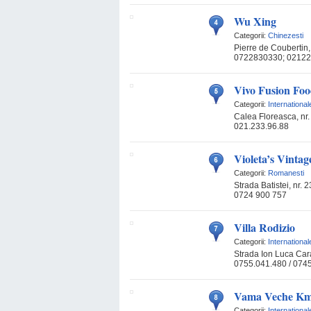
Wu Xing
Categorii:
Chinezesti
Pierre de Coubertin, 
0722830330; 02122
Vivo Fusion Fo
Categorii:
International
Calea Floreasca, nr.
021.233.96.88
Violeta’s Vintag
Categorii:
Romanesti
Strada Batistei, nr. 
0724 900 757
Villa Rodizio
Categorii:
International
Strada Ion Luca Cara
0755.041.480 / 074
Vama Veche Km
Categorii:
International