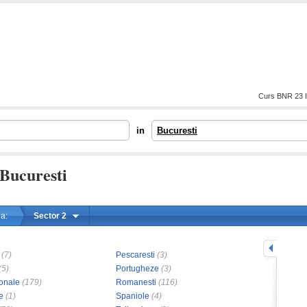
Curs BNR 23 I
in
Bucuresti
 Bucuresti
a:
Sector 2
mareste
(7)
Pescaresti
(3)
(5)
Portugheze
(3)
ionale
(179)
Romanesti
(116)
e
(1)
Spaniole
(4)