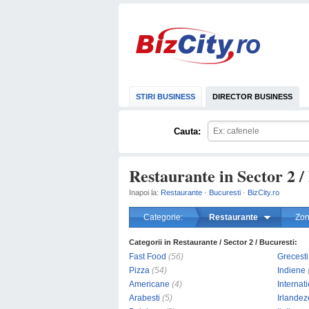
STIRI BUSINESS
DIRECTOR BUSINESS
Cauta:
Restaurante in Sector 2 /
Inapoi la:
Restaurante
·
Bucuresti
·
BizCity.ro
Categorie:
Restaurante
Zon
Categorii in Restaurante / Sector 2 / Bucuresti:
Fast Food
(56)
Grecesti
Pizza
(54)
Indiene
Americane
(4)
Internat
Arabesti
(5)
Irlandez