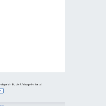
l-ai gasit in Bizcity? Adauga-l chiar tu!
a