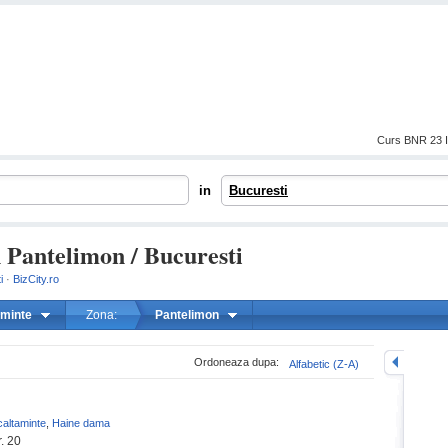
Curs BNR 23 I
in
Bucuresti
 Pantelimon / Bucuresti
i
·
BizCity.ro
aminte
Zona:
Pantelimon
mareste
Ordoneaza dupa:
Alfabetic (Z-A)
caltaminte
,
Haine dama
. 20