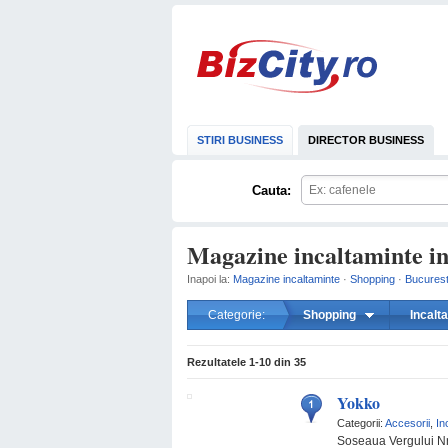
STIRI BUSINESS
DIRECTOR BUSINESS
Cauta:
Magazine incaltaminte in
Inapoi la:
Magazine incaltaminte
·
Shopping
·
Bucurest
Categorie:
Shopping
Incalt
Rezultatele
1-10
din
35
Yokko
Categorii:
Accesorii
,
In
Soseaua Vergului Nr