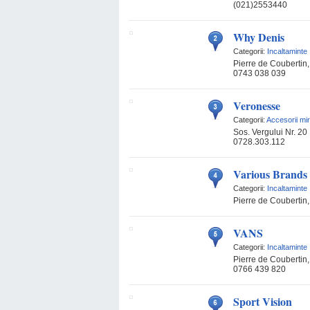
(021)2553440
Why Denis
Categorii:
Incaltaminte
Pierre de Coubertin, 
0743 038 039
Veronesse
Categorii:
Accesorii mi
Sos. Vergului Nr. 20
0728.303.112
Various Brands
Categorii:
Incaltaminte
Pierre de Coubertin, 
VANS
Categorii:
Incaltaminte
Pierre de Coubertin, 
0766 439 820
Sport Vision