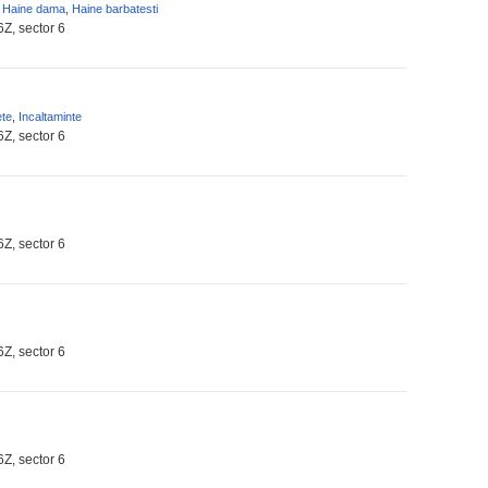
,
Haine dama
,
Haine barbatesti
6Z, sector 6
ete
,
Incaltaminte
6Z, sector 6
6Z, sector 6
6Z, sector 6
6Z, sector 6