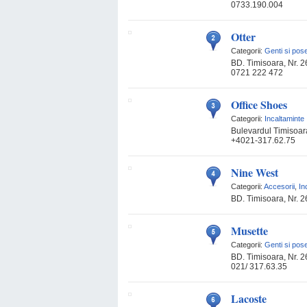
0733.190.004
Otter
Categorii:
Genti si pos
BD. Timisoara, Nr. 2
0721 222 472
Office Shoes
Categorii:
Incaltaminte
Bulevardul Timisoara
+4021-317.62.75
Nine West
Categorii:
Accesorii
,
In
BD. Timisoara, Nr. 2
Musette
Categorii:
Genti si pos
BD. Timisoara, Nr. 2
021/ 317.63.35
Lacoste