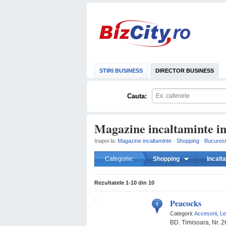
STIRI BUSINESS
DIRECTOR BUSINESS
Cauta:
Magazine incaltaminte in
Inapoi la:
Magazine incaltaminte
·
Shopping
·
Bucurest
Categorie:
Shopping
Incalt
Rezultatele
1-10
din
10
Peacocks
Categorii:
Accesorii
,
Le
BD. Timisoara, Nr. 2