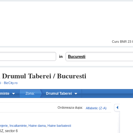
Curs BNR 23 I
in
Bucuresti
 Drumul Taberei / Bucuresti
i
·
BizCity.ro
aminte
Zona:
Drumul Taberei
mareste
Ordoneaza dupa:
Alfabetic (Z-A)
njerie
,
Incaltaminte
,
Haine dama
,
Haine barbatesti
6Z, sector 6