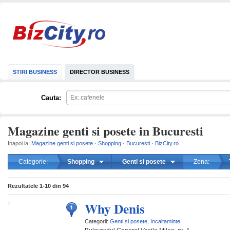
STIRI BUSINESS
DIRECTOR BUSINESS
Cauta:
Magazine genti si posete in Bucuresti
Inapoi la:
Magazine genti si posete
·
Shopping
·
Bucuresti
·
BizCity.ro
Categorie:
Shopping
Genti si posete
Zona:
mareste
Rezultatele
1-10
din
94
Why Denis
Categorii:
Genti si posete
,
Incaltaminte