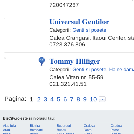
720047287
Universul Gentilor
Categorii:
Genti si posete
Calea Crangasi, Itaoui Center, st
0723.376.806
Tommy Hilfiger
Categorii:
Genti si posete
,
Haine dam
Calea Vitan nr. 55-59
021.321.41.51
Pagina:
1
2
3
4
5
6
7
8
9
10
BizCity.ro este si in orasul tau:
Alba Iulia
Bistrita
Bucuresti
Craiova
Oradea
Arad
Botosani
Buzau
Deva
Pitesti
Bacau
Braila
Cluj Napoca
Galati
Ploiesti