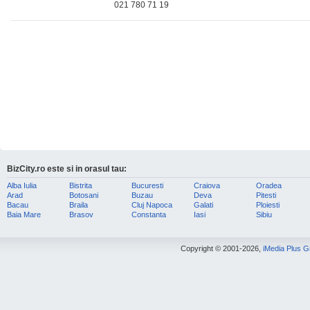
021 780 71 19
BizCity.ro este si in orasul tau:
Alba Iulia
Bistrita
Bucuresti
Craiova
Oradea
Arad
Botosani
Buzau
Deva
Pitesti
Bacau
Braila
Cluj Napoca
Galati
Ploiesti
Baia Mare
Brasov
Constanta
Iasi
Sibiu
Copyright © 2001-2026,
iMedia Plus 