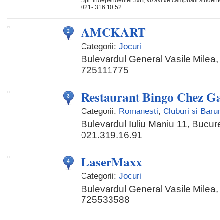
Spl. Independentei 39B, vizavi de campusul studen
021- 316 10 52
AMCKART
Categorii:
Jocuri
Bulevardul General Vasile Milea, 
725111775
Restaurant Bingo Chez G
Categorii:
Romanesti
,
Cluburi si Barur
Bulevardul Iuliu Maniu 11, Bucur
021.319.16.91
LaserMaxx
Categorii:
Jocuri
Bulevardul General Vasile Milea, 
725533588