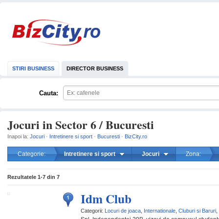
STIRI BUSINESS
DIRECTOR BUSINESS
Cauta:
Jocuri in Sector 6 / Bucuresti
Inapoi la:
Jocuri
·
Intretinere si sport
·
Bucuresti
·
BizCity.ro
Categorie:
Intretinere si sport
Jocuri
Zona:
mareste
Rezultatele
1-7
din
7
Idm Club
Categorii:
Locuri de joaca
,
Internationale
,
Cluburi si Baruri
,