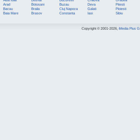
Alba Iulia
Bistrita
Bucuresti
Craiova
Oradea
Arad
Botosani
Buzau
Deva
Pitesti
Bacau
Braila
Cluj Napoca
Galati
Ploiesti
Baia Mare
Brasov
Constanta
Iasi
Sibiu
Copyright © 2001-2026,
iMedia Plus 