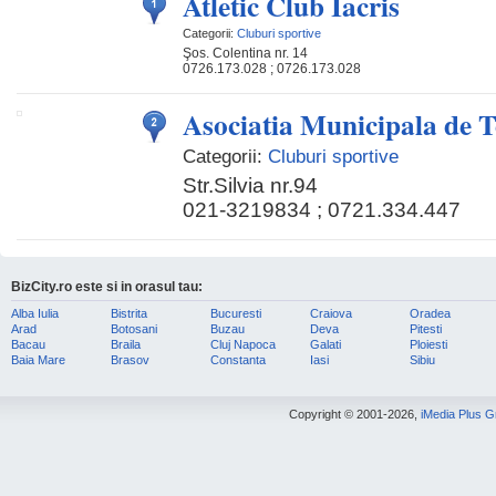
Atletic Club Iacris
Categorii:
Cluburi sportive
Şos. Colentina nr. 14
0726.173.028 ; 0726.173.028
Asociatia Municipala de T
Categorii:
Cluburi sportive
Str.Silvia nr.94
021-3219834 ; 0721.334.447
BizCity.ro este si in orasul tau:
Alba Iulia
Bistrita
Bucuresti
Craiova
Oradea
Arad
Botosani
Buzau
Deva
Pitesti
Bacau
Braila
Cluj Napoca
Galati
Ploiesti
Baia Mare
Brasov
Constanta
Iasi
Sibiu
Copyright © 2001-2026,
iMedia Plus 