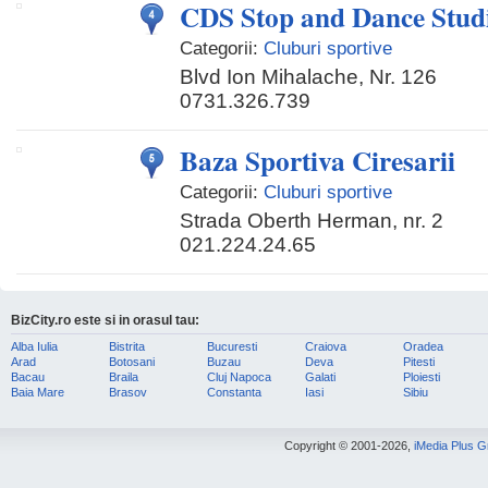
CDS Stop and Dance Stud
Categorii:
Cluburi sportive
Blvd Ion Mihalache, Nr. 126
0731.326.739
Baza Sportiva Ciresarii
Categorii:
Cluburi sportive
Strada Oberth Herman, nr. 2
021.224.24.65
BizCity.ro este si in orasul tau:
Alba Iulia
Bistrita
Bucuresti
Craiova
Oradea
Arad
Botosani
Buzau
Deva
Pitesti
Bacau
Braila
Cluj Napoca
Galati
Ploiesti
Baia Mare
Brasov
Constanta
Iasi
Sibiu
Copyright © 2001-2026,
iMedia Plus 