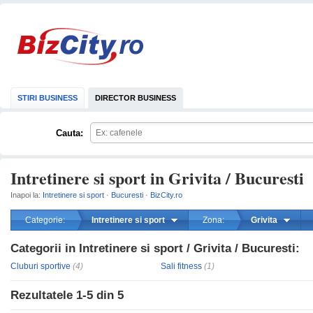
STIRI BUSINESS
DIRECTOR BUSINESS
Cauta:
Intretinere si sport in Grivita / Bucuresti
Inapoi la:
Intretinere si sport
·
Bucuresti
·
BizCity.ro
Categorie:
Intretinere si sport
Zona:
Grivita
Categorii in Intretinere si sport / Grivita / Bucuresti:
mareste
Cluburi sportive
(4)
Sali fitness
(1)
Rezultatele
1-5
din
5