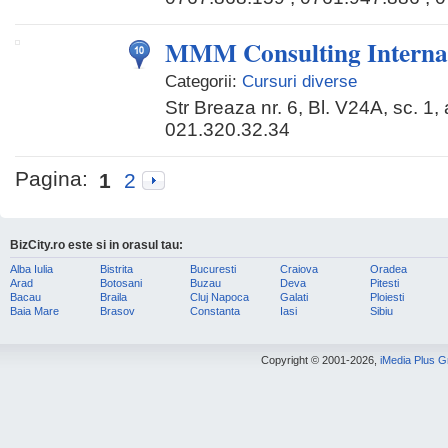
MMM Consulting Interna
Categorii:
Cursuri diverse
Str Breaza nr. 6, Bl. V24A, sc. 1,
021.320.32.34
Pagina:
1
2
BizCity.ro este si in orasul tau:
Alba Iulia
Bistrita
Bucuresti
Craiova
Oradea
Arad
Botosani
Buzau
Deva
Pitesti
Bacau
Braila
Cluj Napoca
Galati
Ploiesti
Baia Mare
Brasov
Constanta
Iasi
Sibiu
Copyright © 2001-2026,
iMedia Plus 