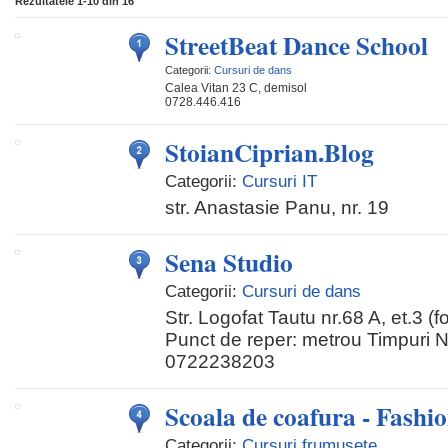
Rezultatele
1-10
din
16
StreetBeat Dance School
Categorii:
Cursuri de dans
Calea Vitan 23 C, demisol
0728.446.416
StoianCiprian.Blog
Categorii:
Cursuri IT
str. Anastasie Panu, nr. 19
Sena Studio
Categorii:
Cursuri de dans
Str. Logofat Tautu nr.68 A, et.3 (f
Punct de reper: metrou Timpuri N
0722238203
Scoala de coafura - Fashi
Categorii:
Cursuri frumusete