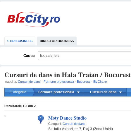
STIRI BUSINESS
DIRECTOR BUSINESS
Cauta:
Cursuri de dans in Hala Traian / Bucurest
Inapoi la:
Cursuri de dans
·
Formare profesionala
·
Bucuresti
·
BizCity.ro
Categorie:
Formare profesionala
Cursuri de dans
mareste
Rezultatele
1-2
din
2
Moty Dance Studio
Categorii:
Cursuri de dans
Str. Iuliu Valaori, nr. 7, Etaj 3 (Zona Unirii)