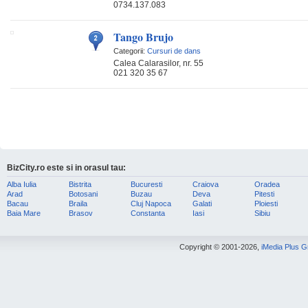
0734.137.083
Tango Brujo
Categorii:
Cursuri de dans
Calea Calarasilor, nr. 55
021 320 35 67
BizCity.ro este si in orasul tau:
Alba Iulia
Bistrita
Bucuresti
Craiova
Oradea
Arad
Botosani
Buzau
Deva
Pitesti
Bacau
Braila
Cluj Napoca
Galati
Ploiesti
Baia Mare
Brasov
Constanta
Iasi
Sibiu
Copyright © 2001-2026,
iMedia Plus 