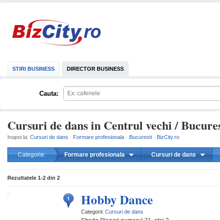
STIRI BUSINESS
DIRECTOR BUSINESS
Cauta:
Cursuri de dans in Centrul vechi / Bucures
Inapoi la:
Cursuri de dans
·
Formare profesionala
·
Bucuresti
·
BizCity.ro
Categorie:
Formare profesionala
Cursuri de dans
mareste
Rezultatele
1-2
din
2
Hobby Dance
Categorii:
Cursuri de dans