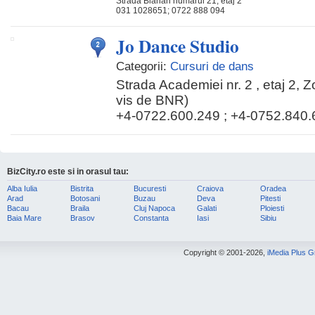
Strada Blanari numarul 21, etaj 2
031 1028651; 0722 888 094
Jo Dance Studio
Categorii:
Cursuri de dans
Strada Academiei nr. 2 , etaj 2, Z
vis de BNR)
+4-0722.600.249 ; +4-0752.840.
BizCity.ro este si in orasul tau:
Alba Iulia
Bistrita
Bucuresti
Craiova
Oradea
Arad
Botosani
Buzau
Deva
Pitesti
Bacau
Braila
Cluj Napoca
Galati
Ploiesti
Baia Mare
Brasov
Constanta
Iasi
Sibiu
Copyright © 2001-2026,
iMedia Plus 