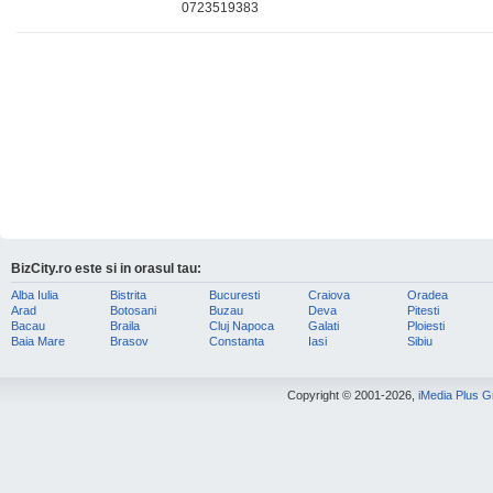
0723519383
BizCity.ro este si in orasul tau:
Alba Iulia
Bistrita
Bucuresti
Craiova
Oradea
Arad
Botosani
Buzau
Deva
Pitesti
Bacau
Braila
Cluj Napoca
Galati
Ploiesti
Baia Mare
Brasov
Constanta
Iasi
Sibiu
Copyright © 2001-2026,
iMedia Plus 