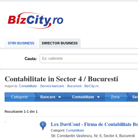
STIRI BUSINESS
DIRECTOR BUSINESS
Cauta:
Contabilitate in Sector 4 / Bucuresti
Inapoi la:
Contabilitate
·
Servicii bancare
·
Bucuresti
·
BizCity.ro
Categorie:
Bancare
Contabilitate
Zona:
Sec
mareste
Rezultatele
1-1
din
1
Lex DaviCont - Firma de Contabilitate Bu
Categorii:
Contabilitate
Str. Constantin Vasilescu, Nr. 6, Sector 4, Bucuresti