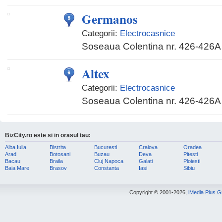
Germanos
Categorii:
Electrocasnice
Soseaua Colentina nr. 426-426A
Altex
Categorii:
Electrocasnice
Soseaua Colentina nr. 426-426A
BizCity.ro este si in orasul tau:
Alba Iulia
Bistrita
Bucuresti
Craiova
Oradea
Arad
Botosani
Buzau
Deva
Pitesti
Bacau
Braila
Cluj Napoca
Galati
Ploiesti
Baia Mare
Brasov
Constanta
Iasi
Sibiu
Copyright © 2001-2026,
iMedia Plus 