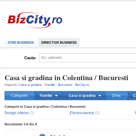
STIRI BUSINESS
DIRECTOR BUSINESS
Cauta:
Casa si gradina in Colentina / Bucuresti
Inapoi la:
Casa si gradina
·
Familie
·
Bucuresti
·
BizCity.ro
Categorie:
Familie
Casa si gradina
Zona:
C
Categorii in Casa si gradina / Colentina / Bucuresti:
mareste
Design interior
(1)
Electrocasnice
(2)
Rezultatele
1-6
din
6