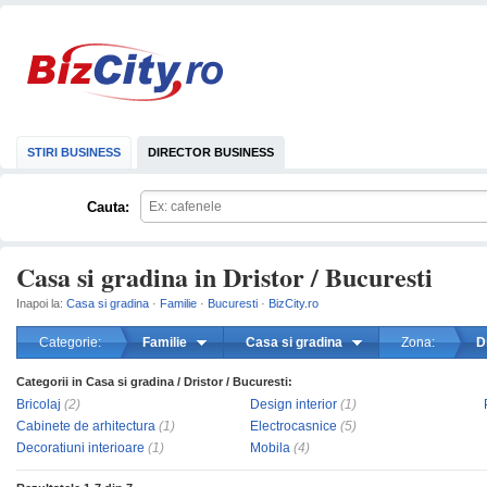
STIRI BUSINESS
DIRECTOR BUSINESS
Cauta:
Casa si gradina in Dristor / Bucuresti
Inapoi la:
Casa si gradina
·
Familie
·
Bucuresti
·
BizCity.ro
Categorie:
Familie
Casa si gradina
Zona:
D
Categorii in Casa si gradina / Dristor / Bucuresti:
mareste
Bricolaj
(2)
Design interior
(1)
Cabinete de arhitectura
(1)
Electrocasnice
(5)
Decoratiuni interioare
(1)
Mobila
(4)