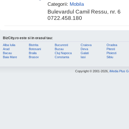
Categorii:
Mobila
Bulevardul Camil Ressu, nr. 6
0722.458.180
BizCity.ro este si in orasul tau:
Alba Iulia
Bistrita
Bucuresti
Craiova
Oradea
Arad
Botosani
Buzau
Deva
Pitesti
Bacau
Braila
Cluj Napoca
Galati
Ploiesti
Baia Mare
Brasov
Constanta
Iasi
Sibiu
Copyright © 2001-2026,
iMedia Plus 