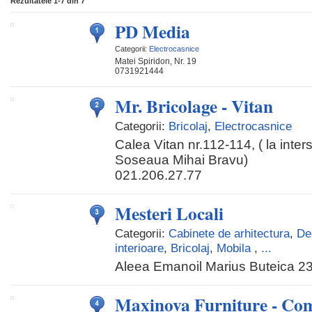
Rezultatele
1-7
din
7
PD Media
Categorii:
Electrocasnice
Matei Spiridon, Nr. 19
0731921444
Mr. Bricolage - Vitan
Categorii:
Bricolaj
,
Electrocasnice
Calea Vitan nr.112-114, ( la inter
Soseaua Mihai Bravu)
021.206.27.77
Mesteri Locali
Categorii:
Cabinete de arhitectura
,
Des
interioare
,
Bricolaj
,
Mobila
,
...
Aleea Emanoil Marius Buteica 23
Maxinova Furniture - Co