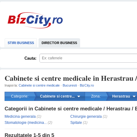
STIRI BUSINESS
DIRECTOR BUSINESS
Cauta:
Cabinete si centre medicale in Herastrau 
Inapoi la:
Cabinete si centre medicale
·
Bucuresti
·
BizCity.ro
Categorie:
Cabinete si centre...
Zona:
Herastrau
Categorii in Cabinete si centre medicale / Herastrau / 
mareste
Medicina generala
(1)
Chirurgie generala
(1)
Stomatologie (medicina...
(2)
Spitale
(1)
Rezultatele
1-5
din
5