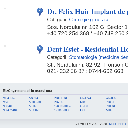
Dr. Felix Hair Implant de
Categorii:
Chirurgie generala
Sos. Nordului nr. 102 G, Sector 1
+40 720.254.368 / +40 749.260.
Dent Estet - Residential H
Categorii:
Stomatologie (medicina den
Str. Nordului nr. 82-92, Tronson
021- 232 56 87 ; 0744-662 663
BizCity.ro este si in orasul tau:
Alba Iulia
Bistrita
Bucuresti
Craiova
Oradea
Arad
Botosani
Buzau
Deva
Pitesti
Bacau
Braila
Cluj Napoca
Galati
Ploiesti
Baia Mare
Brasov
Constanta
Iasi
Sibiu
Copyright © 2001-2026,
iMedia Plus 