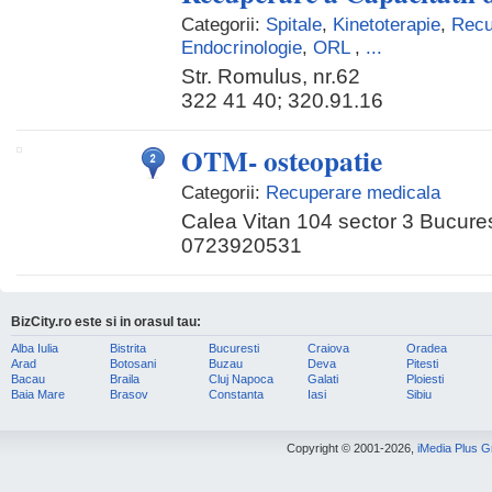
Categorii:
Spitale
,
Kinetoterapie
,
Recu
Endocrinologie
,
ORL
,
...
Str. Romulus, nr.62
322 41 40; 320.91.16
OTM- osteopatie
Categorii:
Recuperare medicala
Calea Vitan 104 sector 3 Bucures
0723920531
BizCity.ro este si in orasul tau:
Alba Iulia
Bistrita
Bucuresti
Craiova
Oradea
Arad
Botosani
Buzau
Deva
Pitesti
Bacau
Braila
Cluj Napoca
Galati
Ploiesti
Baia Mare
Brasov
Constanta
Iasi
Sibiu
Copyright © 2001-2026,
iMedia Plus 