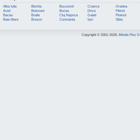
Alba Iulia
Bistrita
Bucuresti
Craiova
Oradea
Arad
Botosani
Buzau
Deva
Pitesti
Bacau
Braila
Cluj Napoca
Galati
Ploiesti
Baia Mare
Brasov
Constanta
Iasi
Sibiu
Copyright © 2001-2026,
iMedia Plus 