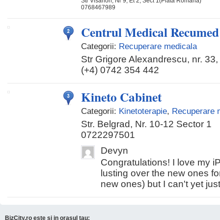
Str Visarion, Nr 9, Et 2, Sect 1(Piata Romana)
0768467989
Centrul Medical Recumed
Categorii:
Recuperare medicala
Str Grigore Alexandrescu, nr. 33,
(+4) 0742 354 442
Kineto Cabinet
Categorii:
Kinetoterapie
,
Recuperare 
Str. Belgrad, Nr. 10-12 Sector 1
0722297501
Devyn
Congratulations! I love my 
lusting over the new ones fo
new ones) but I can't yet justif
BizCity.ro este si in orasul tau: