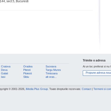
 144, sect.5, Bucuresti
Trimite o adresa
Craiova
Oradea
Suceava
Ai un loc preferat si nu 
Deva
Pitesti
Targu Mures
Propune adresa nou
Galati
Ploiesti
Timisoara
Iasi
Sibiu
alt oras...
pyright © 2001-2026,
iMedia Plus Group
. Toate drepturile rezervate.
Contact
|
Termeni si cond