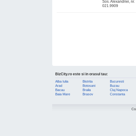
Sos. Alexandriei, nr.
021.9909
BizCity.ro este si in orasul tau:
Alba Iulia
Bistrita
Bucuresti
Arad
Botosani
Buzau
Bacau
Braila
Cluj Napoca
Baia Mare
Brasov
Constanta
Co