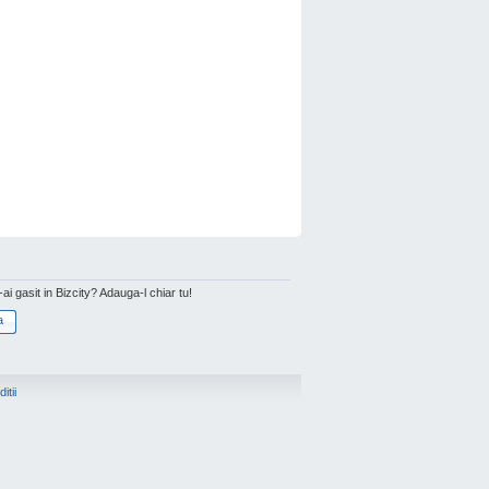
l-ai gasit in Bizcity? Adauga-l chiar tu!
a
itii