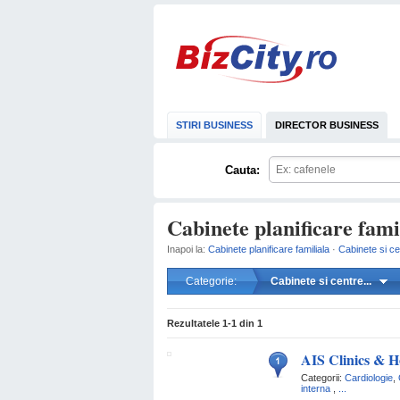
STIRI BUSINESS
DIRECTOR BUSINESS
Cauta:
Cabinete planificare fami
Inapoi la:
Cabinete planificare familiala
·
Cabinete si c
Categorie:
Cabinete si centre...
Rezultatele
1-1
din
1
AIS Clinics & H
Categorii:
Cardiologie
,
interna
,
...