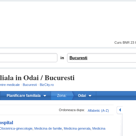
Curs BNR 23 I
in
Bucuresti
liala in Odai / Bucuresti
entre medicale
·
Bucuresti
·
BizCity.ro
Planificare familiala
Zona:
Odai
mareste
Ordoneaza dupa:
Alfabetic (A-Z)
ospital
Obstetrica-ginecologie
,
Medicina de familie
,
Medicina generala
,
Medicina