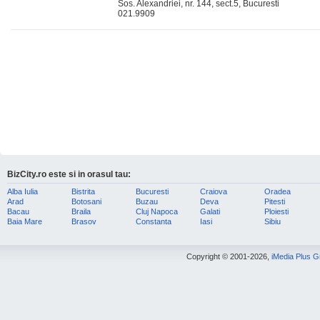
Sos. Alexandriei, nr. 144, sect.5, Bucuresti
021.9909
BizCity.ro este si in orasul tau:
Alba Iulia
Bistrita
Bucuresti
Craiova
Oradea
Arad
Botosani
Buzau
Deva
Pitesti
Bacau
Braila
Cluj Napoca
Galati
Ploiesti
Baia Mare
Brasov
Constanta
Iasi
Sibiu
Copyright © 2001-2026,
iMedia Plus 