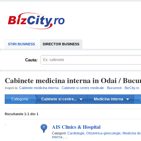
STIRI BUSINESS
DIRECTOR BUSINESS
Cauta:
Cabinete medicina interna in Odai / Bucur
Inapoi la:
Cabinete medicina interna
·
Cabinete si centre medicale
·
Bucuresti
·
BizCity.ro
Categorie:
Cabinete si centre...
Medicina interna
mareste
Rezultatele
1-1
din
1
AIS Clinics & Hospital
Categorii:
Cardiologie
,
Obstetrica-ginecologie
,
Medicina de 
interna
,
...