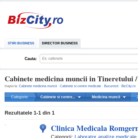
STIRI BUSINESS
DIRECTOR BUSINESS
Cauta:
Cabinete medicina muncii in Tineretului /
Inapoi la:
Cabinete medicina muncii
·
Cabinete si centre medicale
·
Bucuresti
·
BizCity.ro
Categorie:
Cabinete si centre...
Medicina muncii
mareste
Rezultatele
1-1
din
1
Clinica Medicala Romgerm
Categorii:
Laborator analize medicale