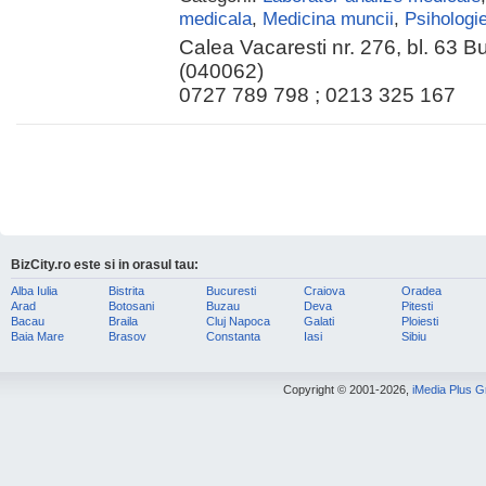
medicala
,
Medicina muncii
,
Psihologi
Calea Vacaresti nr. 276, bl. 63 B
(040062)
0727 789 798 ; 0213 325 167
BizCity.ro este si in orasul tau:
Alba Iulia
Bistrita
Bucuresti
Craiova
Oradea
Arad
Botosani
Buzau
Deva
Pitesti
Bacau
Braila
Cluj Napoca
Galati
Ploiesti
Baia Mare
Brasov
Constanta
Iasi
Sibiu
Copyright © 2001-2026,
iMedia Plus 