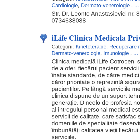
Cardiologie
,
Dermato-venerologie
,
...
Str. Dr. Leonte Anastasievici nr. 
0734638088
iLife Clinica Medicala Pri
Categorii:
Kinetoterapie
,
Recuperare 
Dermato-venerologie
,
Imunologie
,
...
Clinica medicală iLife Cotroceni 
de a oferi fiecărui pacient servici
înalte standarde, de către medici 
căror prioritate o reprezintă sigur
pacientilor. Pe lângă serviciile m
clinica dispune de un suport tehn
generație. Dincolo de profesia n
al întregului personal medical est
servicii de calitate, care satisfac
domeniile de specialitate deservi
îmbunătăți calitatea vieții fiecărui
serviciile.