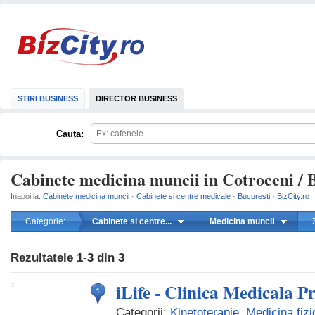
STIRI BUSINESS
DIRECTOR BUSINESS
Cauta:
Cabinete medicina muncii in Cotroceni / 
Inapoi la:
Cabinete medicina muncii
·
Cabinete si centre medicale
·
Bucuresti
·
BizCity.ro
Categorie:
Cabinete si centre...
Medicina muncii
mareste
Rezultatele
1-3
din
3
iLife - Clinica Medicala P
Categorii:
Kinetoterapie
,
Medicina fizi