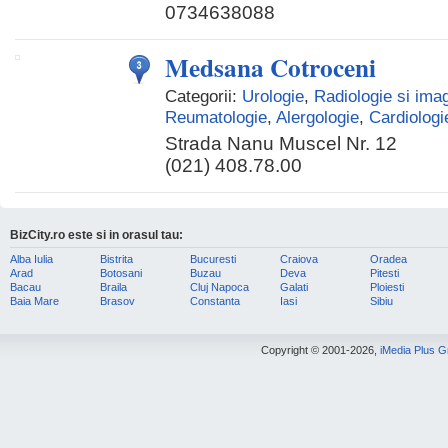
0734638088
Medsana Cotroceni
Categorii:
Urologie
,
Radiologie si ima
Reumatologie
,
Alergologie
,
Cardiologi
Strada Nanu Muscel Nr. 12
(021) 408.78.00
BizCity.ro este si in orasul tau:
Alba Iulia
Bistrita
Bucuresti
Craiova
Oradea
Arad
Botosani
Buzau
Deva
Pitesti
Bacau
Braila
Cluj Napoca
Galati
Ploiesti
Baia Mare
Brasov
Constanta
Iasi
Sibiu
Copyright © 2001-2026,
iMedia Plus 