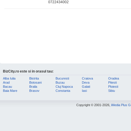
0722434002
BizCity.ro este si in orasul tau:
Alba Iulia
Bistrita
Bucuresti
Craiova
Oradea
Arad
Botosani
Buzau
Deva
Pitesti
Bacau
Braila
Cluj Napoca
Galati
Ploiesti
Baia Mare
Brasov
Constanta
Iasi
Sibiu
Copyright © 2001-2026,
iMedia Plus 