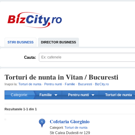
STIRI BUSINESS
DIRECTOR BUSINESS
Cauta:
Torturi de nunta in Vitan / Bucuresti
Inapoi la:
Torturi de nunta
·
Pentru nunti
·
Familie
·
Bucuresti
·
BizCity.ro
Categorie:
Familie
Pentru nunti
Torturi de nunta
mareste
Rezultatele
1-1
din
1
Cofetaria Giorginio
Categorii:
Torturi de nunta
Str Calea Dudesti nr 129